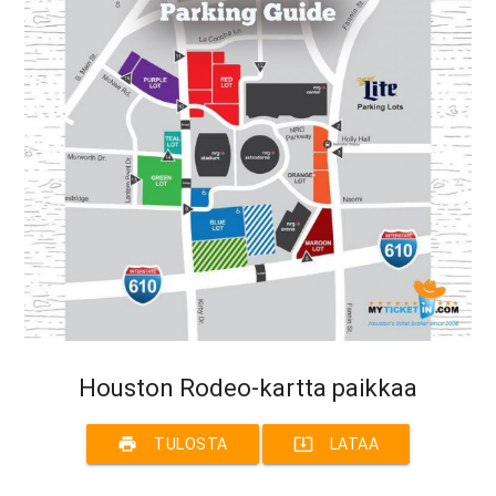
Houston Rodeo-kartta paikkaa
print
system_update_alt
TULOSTA
LATAA