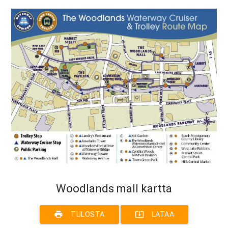
Woodlands mall kartta
print
system_update_alt
TULOSTA
LATAA